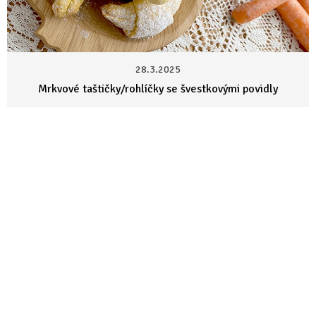
á
n
k
28.3.2025
ů
Mrkvové taštičky/rohlíčky se švestkovými povidly