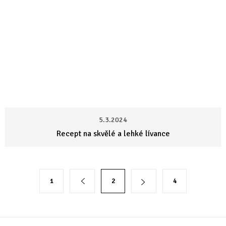
5.3.2024
Recept na skvělé a lehké lívance
O
S
1
2
4
v
t
l
r
á
á
Z