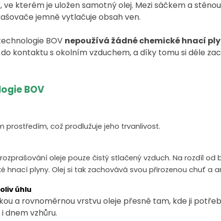
, ve kterém je uložen samotný olej. Mezi sáčkem a stěnou
prašovače jemně vytlačuje obsah ven.
 technologie BOV
nepoužívá žádné chemické hnací pl
do kontaktu s okolním vzduchem, a díky tomu si déle za
logie BOV
m prostředím, což prodlužuje jeho trvanlivost.
rozprašování oleje pouze čistý stlačený vzduch. Na rozdíl od
 hnací plyny. Olej si tak zachovává svou přirozenou chuť a 
oliv úhlu
u a rovnoměrnou vrstvu oleje přesně tam, kde ji potřebuj
o i dnem vzhůru.