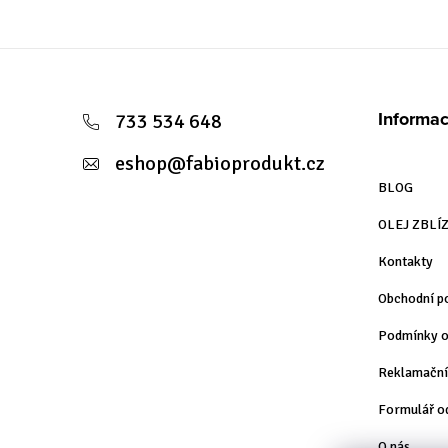
Z
á
Informac
733 534 648
p
eshop
@
fabioprodukt.cz
a
BLOG
t
OLEJ ZBLÍ
í
Kontakty
Obchodní p
Podmínky o
Reklamační
Formulář o
O nás