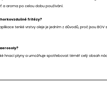
uť a aroma po celou dobu používání.
 horkovzdušné fritézy?
likace tenké vrstvy oleje je jedním z důvodů, proč jsou BOV sp
 aerosoly?
cké hnací plyny a umožňuje spotřebovat téměř celý obsah ná