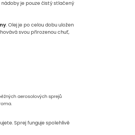
 nádoby je pouze čistý stlačený
yny
. Olej je po celou dobu uložen
chovává svou přirozenou chuť,
 běžných aerosolových sprejů
aroma.
ete. Sprej funguje spolehlivě