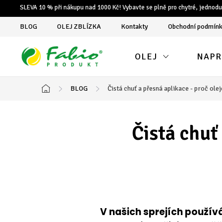
Přejít
SLEVA 10 % při nákupu nad 1000 Kč! Vybavte se plně pro chytré, jednodu
na
BLOG
OLEJ ZBLÍZKA
Kontakty
Obchodní podmín
obsah
OLEJ
NAPR
BLOG
Čistá chuť a přesná aplikace - proč ole
Domů
Čistá chuť
V našich sprejích používá