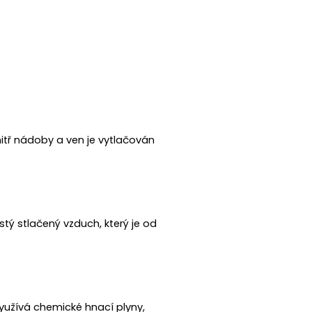
nitř nádoby a ven je vytlačován
tý stlačený vzduch, který je od
yužívá chemické hnací plyny,