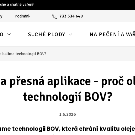
ché a chutné vaření!
ky
Podmínky ochrany osobních údajů
733 534 648
Reklamační protokol
O
SUCHÉ PLODY
NA PEČENÍ A VA
je balíme technologií BOV?
 a přesná aplikace - proč o
technologií BOV?
1.6.2026
me technologii BOV, která chrání kvalitu olej