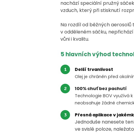
nachází speciální pružný sáček
vzduch, který při stisknutí roz
Na rozdíl od běžných aerosolů
v odděleném sáčku, nepřichází 
vůni i kvalitu.
5 hlavních výhod techno
Delší trvanlivost
Olej je chráněn před okolní
100% chuť bez pachutí
Technologie BOV využívá k 
neobsahuje žádné chemické
Přesná aplikace v jakémk
Jednoduše nanesete tenko
ve svislé poloze, naležat