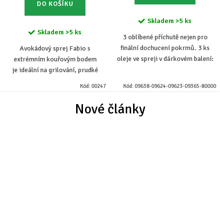
DO KOŠÍKU
Skladem
>5 ks
Skladem
>5 ks
3 oblíbené příchutě nejen pro
finální dochucení pokrmů. 3 ks
Avokádový sprej Fabio s
oleje ve spreji v dárkovém balení:
extrémním kouřovým bodem
FABIO Sprej BOV ochucený –
je ideální na grilování, prudké
BAZALKA- CITRON, FABIO Sprej
restování a fritování v
Kód:
00247
Kód:
09638-09624-09623-09365-80000
BOV ochucený –...
horkovzdušné fritéze, kde je nutné
si hlídat riziko přepálení a...
Nové články