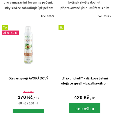
pro vymazávání forem na pečení.
bylinek skvěle dochutí
Díky složce zabraňující připečení
připravované jídlo. Můžete s ním
zcela nahrazuje vymazávání -
zastříknout salát, opečené pečivo,
Kód:
09622
Kód:
09625
nádobu nemusíte vysypávat
grilované maso či zeleninu, skvěle
moukou! Jedním pohybem...
chutná i v...
Tip
Tip
-10 %
Olej ve spreji AVOKÁDOVÝ
„Trio příchutí“ – dárkové balení
olejů ve spreji – bazalka-citron,
rozmarýn, chilli
189 Kč
170 Kč
420 Kč
/ ks
/ ks
Měrná
68 Kč / 100 ml
cena:
DO KOŠÍKU