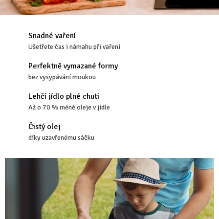
U
K
Snadné vaření
T
Ušetřete čas i námahu při vaření
p
Perfektně vymazané formy
bez vysypávání moukou
ř
Lehčí jídlo plné chuti
í
Až o 70 % méně oleje v jídle
b
Čistý olej
díky uzavřenému sáčku
ě
h
č
e