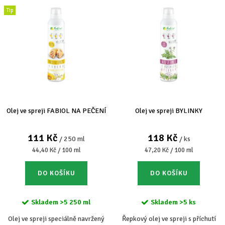
Tip
Olej ve spreji FABIOL NA PEČENÍ
Olej ve spreji BYLINKY
111 Kč
118 Kč
/ 250 ml
/ ks
Měrná
Měrná
44,40 Kč / 100 ml
47,20 Kč / 100 ml
cena:
cena:
DO KOŠÍKU
DO KOŠÍKU
Skladem
>5 250 ml
Skladem
>5 ks
Olej ve spreji speciálně navržený
Řepkový olej ve spreji s příchutí