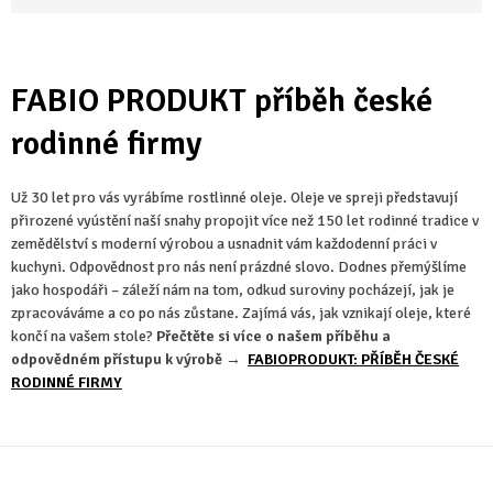
FABIO PRODUKT příběh české
rodinné firmy
Už 30 let pro vás vyrábíme rostlinné oleje. Oleje ve spreji představují
přirozené vyústění naší snahy propojit více než 150 let rodinné tradice v
zemědělství s moderní výrobou a usnadnit vám každodenní práci v
kuchyni. Odpovědnost pro nás není prázdné slovo. Dodnes přemýšlíme
jako hospodáři – záleží nám na tom, odkud suroviny pocházejí, jak je
zpracováváme a co po nás zůstane. Zajímá vás, jak vznikají oleje, které
končí na vašem stole?
Přečtěte si více o našem příběhu a
odpovědném přístupu k výrobě →
FABIOPRODUKT: PŘÍBĚH ČESKÉ
RODINNÉ FIRMY
Z