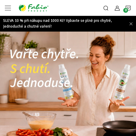
Přejít
N
na
obsah
SLEVA 10 % při nákupu nad 1000 Kč! Vybavte se plně pro chytré,
K
jednoduché a chutné vaření!
F
A
B
I
O
P
R
O
D