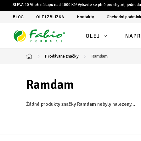
Přejít
SLEVA 10 % při nákupu nad 1000 Kč! Vybavte se plně pro chytré, jednodu
na
BLOG
OLEJ ZBLÍZKA
Kontakty
Obchodní podmín
obsah
OLEJ
NAPR
Prodávané značky
Ramdam
Domů
Ramdam
Žádné produkty značky
Ramdam
nebyly nalezeny...
Z