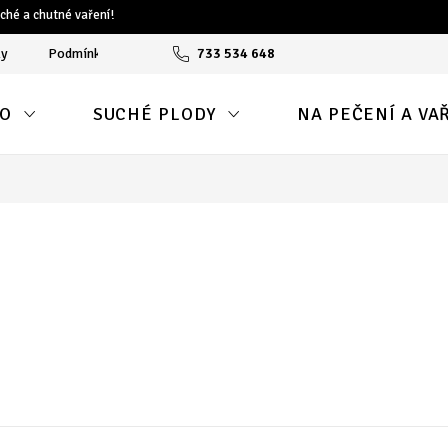
ché a chutné vaření!
ky
Podmínky ochrany osobních údajů
733 534 648
Reklamační protokol
O
SUCHÉ PLODY
NA PEČENÍ A VA