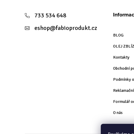
á
Informac
733 534 648
p
eshop
@
fabioprodukt.cz
a
BLOG
t
OLEJ ZBLÍ
í
Kontakty
Obchodní p
Podmínky o
Reklamační
Formulář o
O nás