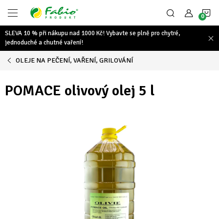
Přejít
N
na
obsah
SLEVA 10 % při nákupu nad 1000 Kč! Vybavte se plně pro chytré,
K
jednoduché a chutné vaření!
OLEJE NA PEČENÍ, VAŘENÍ, GRILOVÁNÍ
POMACE olivový olej 5 l