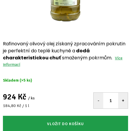
Rafinovaný olivový olej získaný zpracováním pokrutin
je perfektní do teplé kuchyně a
dodá
charakteristickou chuť
smaženým pokrmům.
Více
informací
Skladem
(>5 ks)
924 Kč
/ ks
Měrná
184,80 Kč / 1 l
cena:
VLOŽIT DO KOŠÍKU