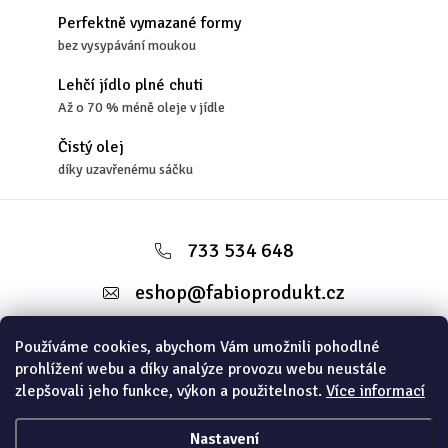
Perfektně vymazané formy
bez vysypávání moukou
Lehčí jídlo plné chuti
Až o 70 % méně oleje v jídle
Čistý olej
díky uzavřenému sáčku
Z
á
733 534 648
p
eshop
@
fabioprodukt.cz
a
t
Používáme cookies, abychom Vám umožnili pohodlné
Informace pro vás
prohlížení webu a díky analýze provozu webu neustále
í
zlepšovali jeho funkce, výkon a použitelnost.
Více informací
Instagram
Nastavení