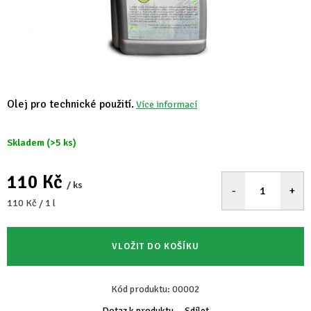
Olej pro technické použití.
Více informací
Skladem
(>5 ks)
110 Kč
/ ks
Měrná
110 Kč / 1 l
cena:
VLOŽIT DO KOŠÍKU
Kód produktu:
00002
Dotaz k produktu
Sdílet