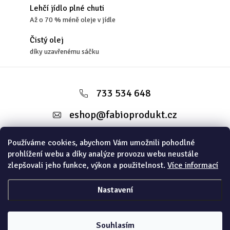
Lehčí jídlo plné chuti
Až o 70 % méně oleje v jídle
Čistý olej
díky uzavřenému sáčku
Z
á
733 534 648
p
eshop
@
fabioprodukt.cz
a
t
Používáme cookies, abychom Vám umožnili pohodlné
Informace pro vás
prohlížení webu a díky analýze provozu webu neustále
í
zlepšovali jeho funkce, výkon a použitelnost.
Více informací
Instagram
Nastavení
Copyright 2026
FABIOSHOP
. Všechna práva vyhrazena.
Souhlasím