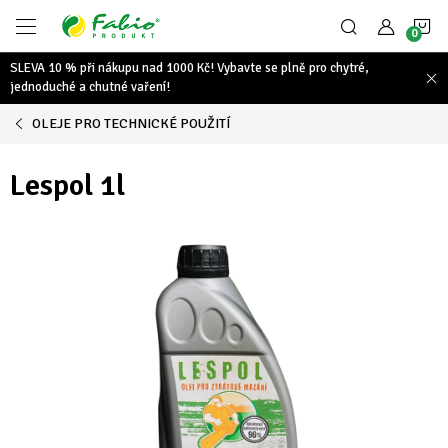
Přejít
N
na
obsah
SLEVA 10 % při nákupu nad 1000 Kč! Vybavte se plně pro chytré,
K
jednoduché a chutné vaření!
OLEJE PRO TECHNICKÉ POUŽITÍ
Lespol 1l