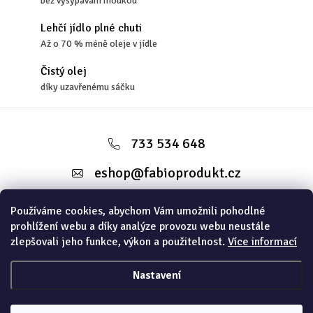
bez vysypávání moukou
Lehčí jídlo plné chuti
Až o 70 % méně oleje v jídle
Čistý olej
díky uzavřenému sáčku
Z
á
733 534 648
p
eshop
@
fabioprodukt.cz
a
t
Používáme cookies, abychom Vám umožnili pohodlné
Informace pro vás
prohlížení webu a díky analýze provozu webu neustále
í
zlepšovali jeho funkce, výkon a použitelnost.
Více informací
Instagram
Nastavení
Copyright 2026
FABIOSHOP
. Všechna práva vyhrazena.