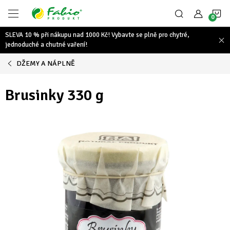
Přejít
N
na
obsah
SLEVA 10 % při nákupu nad 1000 Kč! Vybavte se plně pro chytré,
K
jednoduché a chutné vaření!
DŽEMY A NÁPLNĚ
Brusinky 330 g