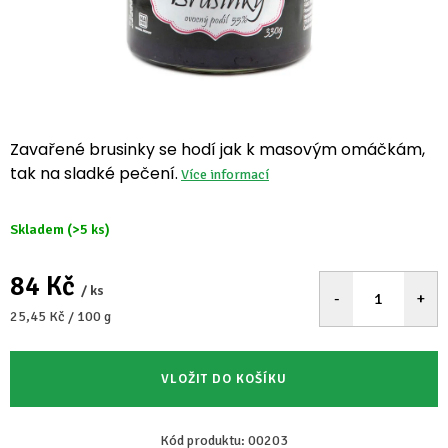
Zavařené brusinky se hodí jak k masovým omáčkám,
tak na sladké pečení.
Více informací
Skladem
(>5 ks)
84 Kč
/ ks
Měrná
25,45 Kč / 100 g
cena:
VLOŽIT DO KOŠÍKU
Kód produktu:
00203