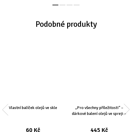
500g Obrázek dárkového...
sprej...
Vlastní balíček olejů ve skle
„Pro všechny příležitosti“ –
dárkové balení olejů ve spreji –
olivový, řepkový, máslový
60 Kč
445 Kč