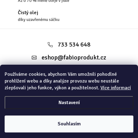
Až o 70 % méně oleje v jídle
Čistý olej
díky uzavřenému sáčku
Z
á
733 534 648
p
eshop
@
fabioprodukt.cz
a
t
Používáme cookies, abychom Vám umožnili pohodlné
Informace pro vás
prohlížení webu a díky analýze provozu webu neustále
í
zlepšovali jeho funkce, výkon a použitelnost.
Více informací
Instagram
Nastavení
Copyright 2026
FABIOSHOP
. Všechna práva vyhrazena.
Souhlasím
Vytvořil Shoptet