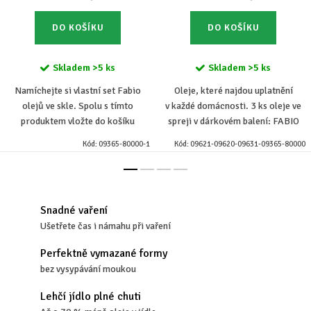
DO KOŠÍKU
DO KOŠÍKU
Skladem
>5 ks
Skladem
>5 ks
Namíchejte si vlastní set Fabio
Oleje, které najdou uplatnění
olejů ve skle. Spolu s tímto
v každé domácnosti. 3 ks oleje ve
produktem vložte do košíku
spreji v dárkovém balení: FABIO
libovolné 2 kusy 250ml olejů ve
Sprej BOV řepkový 250 ml, FABIO
Kód:
09365-80000-1
Kód:
09621-09620-09631-09365-80000
skle a my vám je dárkově zabalíme.
Sprej BOV olivový – extra virgin
Pokud si...
250...
Snadné vaření
Ušetřete čas i námahu při vaření
Perfektně vymazané formy
bez vysypávání moukou
Lehčí jídlo plné chuti