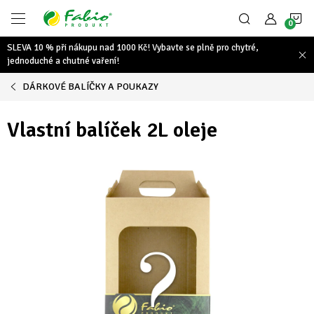
Přejít
N
na
obsah
SLEVA 10 % při nákupu nad 1000 Kč! Vybavte se plně pro chytré,
K
jednoduché a chutné vaření!
DÁRKOVÉ BALÍČKY A POUKAZY
Vlastní balíček 2L oleje