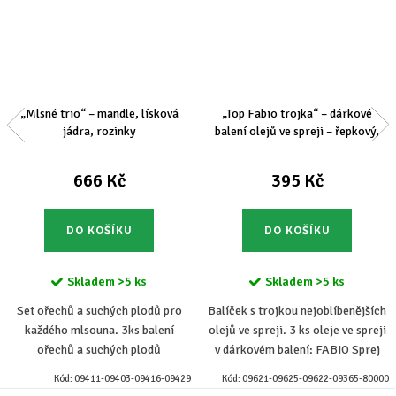
„Mlsné trio“ – mandle, lísková
„Top Fabio trojka“ – dárkové
jádra, rozinky
balení olejů ve spreji – řepkový,
bylinkový, FABIOL
666 Kč
395 Kč
DO KOŠÍKU
DO KOŠÍKU
Skladem
>5 ks
Skladem
>5 ks
Set ořechů a suchých plodů pro
Balíček s trojkou nejoblíbenějších
každého mlsouna. 3ks balení
olejů ve spreji. 3 ks oleje ve spreji
ořechů a suchých plodů
v dárkovém balení: FABIO Sprej
v dárkovém balení: mandle loupané
řepkový 250 ml, FABIO Sprej
Kód:
09411-09403-09416-09429
Kód:
09621-09625-09622-09365-80000
500g, lísková jádra 500g, rozinky
FABIOL na pečení 250 ml, FABIO